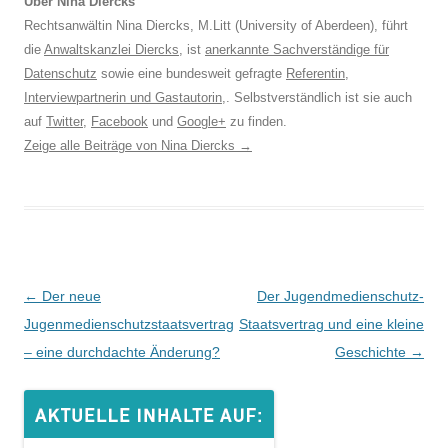
Über Nina Diercks
Rechtsanwältin Nina Diercks, M.Litt (University of Aberdeen), führt
die
Anwaltskanzlei Diercks
, ist
anerkannte Sachverständige für
Datenschutz
sowie eine bundesweit gefragte
Referentin
,
Interviewpartnerin und Gastautorin
,. Selbstverständlich ist sie auch
auf
Twitter
,
Facebook
und
Google+
zu finden.
Zeige alle Beiträge von Nina Diercks
→
Beitrags-
←
Der neue
Der Jugendmedienschutz-
Navigation
Jugenmedienschutzstaatsvertrag
Staatsvertrag und eine kleine
– eine durchdachte Änderung?
Geschichte
→