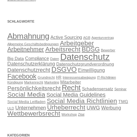
SCHLAGWORTE
Abmahnung
Active Sourcing
AGB
Agenturvertrag
Arbeitgeber
Allgemeine Geschäftsbedingungen
Arbeitsrecht
BDSG
Arbeitnehmer
Bewerber
Datenschutz
Compliance
Big Data
Daten
Datenschutzerklärung
Datenschutzgrundverordnung
DSGVO
Datenschutzrecht
Einwilligung
Facebook
HR
Grundrecht
Interessensabwägung
IT-Richtlinien
Mitarbeiter
Kündigung
Markenrecht
Marketing
Recht
Persönlichkeitsrecht
Schadensersatz
Seminar
Social Media
Social Media Guidelines
Social Media Richtlinien
TMG
Social Media Leitfaden
Urheberrecht
UWG
Unternehmen
Werbung
ULD
Wettbewerbsrecht
Workshop
Zitat
KATEGORIEN