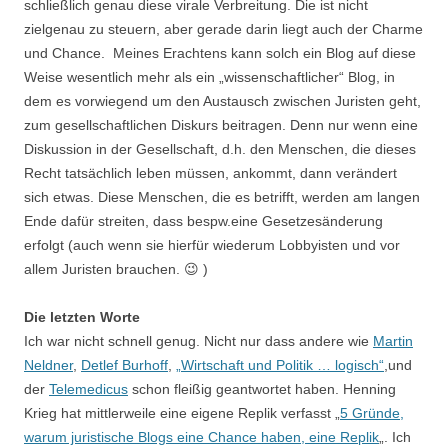
schließlich genau diese virale Verbreitung. Die ist nicht
zielgenau zu steuern, aber gerade darin liegt auch der Charme
und Chance. Meines Erachtens kann solch ein Blog auf diese
Weise wesentlich mehr als ein „wissenschaftlicher“ Blog, in
dem es vorwiegend um den Austausch zwischen Juristen geht,
zum gesellschaftlichen Diskurs beitragen. Denn nur wenn eine
Diskussion in der Gesellschaft, d.h. den Menschen, die dieses
Recht tatsächlich leben müssen, ankommt, dann verändert
sich etwas. Diese Menschen, die es betrifft, werden am langen
Ende dafür streiten, dass bespw.eine Gesetzesänderung
erfolgt (auch wenn sie hierfür wiederum Lobbyisten und vor
allem Juristen brauchen. 😉 )
Die letzten Worte
Ich war nicht schnell genug. Nicht nur dass andere wie
Martin
Neldner
,
Detlef Burhoff
,
„Wirtschaft und Politik … logisch“
,und
der
Telemedicus
schon fleißig geantwortet haben. Henning
Krieg hat mittlerweile eine eigene Replik verfasst „
5 Gründe,
warum juristische Blogs eine Chance haben, eine Replik
„. Ich