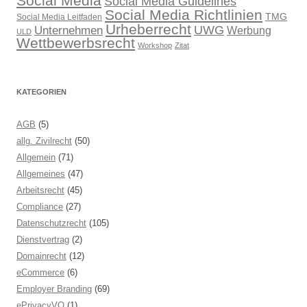
Social Media
Social Media Guidelines
Social Media Richtlinien
TMG
Social Media Leitfaden
Urheberrecht
UWG
Unternehmen
Werbung
ULD
Wettbewerbsrecht
Workshop
Zitat
KATEGORIEN
AGB
(5)
allg. Zivilrecht
(50)
Allgemein
(71)
Allgemeines
(47)
Arbeitsrecht
(45)
Compliance
(27)
Datenschutzrecht
(105)
Dienstvertrag
(2)
Domainrecht
(12)
eCommerce
(6)
Employer Branding
(69)
ePrivacyVO
(1)