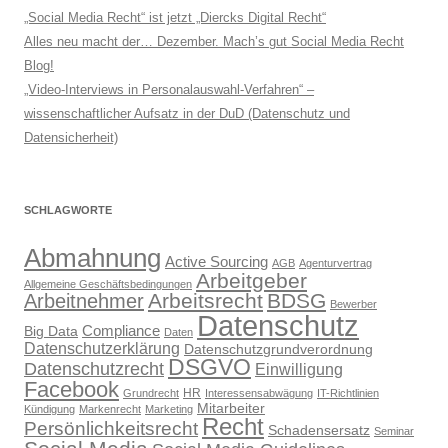
„Social Media Recht“ ist jetzt „Diercks Digital Recht“
Alles neu macht der… Dezember. Mach’s gut Social Media Recht
Blog!
„Video-Interviews in Personalauswahl-Verfahren“ –
wissenschaftlicher Aufsatz in der DuD (Datenschutz und
Datensicherheit)
SCHLAGWORTE
Abmahnung
Active Sourcing
AGB
Agenturvertrag
Arbeitgeber
Allgemeine Geschäftsbedingungen
Arbeitsrecht
BDSG
Arbeitnehmer
Bewerber
Datenschutz
Compliance
Big Data
Daten
Datenschutzerklärung
Datenschutzgrundverordnung
DSGVO
Datenschutzrecht
Einwilligung
Facebook
HR
Grundrecht
Interessensabwägung
IT-Richtlinien
Mitarbeiter
Kündigung
Markenrecht
Marketing
Recht
Persönlichkeitsrecht
Schadensersatz
Seminar