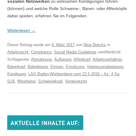
sozialen Netzwerken
zu wirksamen Kündigungen führen
(können) und welche Rolle Schweine-, Bären- oder Affenköpfe
dabei spielen, erfahren Sie im Folgenden.
Weiterlesen
→
Dieser Beitrag wurde am
6. März 2017
von
Nina Diercks
in
Arbeitsrecht
,
Compliance
,
Social Media Guidelines
veröffentlicht.
Schlagworte:
Abmahnung
,
Äußerung
,
Affenkopf
,
Arbeitsverhältnis
,
Bärenkopf
,
Beleidigung
,
Emjoijs
,
Emoticons
,
Interessenabwägung
,
Kündigung
,
LAG Baden-Württemberg vom 22.6.2016 – Az. 4 Sa
5/16
,
Mitarbeiter
,
Schweinekopf
,
Vorgesetzter
.