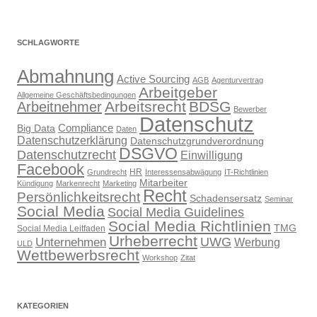
SCHLAGWORTE
Abmahnung
Active Sourcing
AGB
Agenturvertrag
Arbeitgeber
Allgemeine Geschäftsbedingungen
Arbeitsrecht
BDSG
Arbeitnehmer
Bewerber
Datenschutz
Compliance
Big Data
Daten
Datenschutzerklärung
Datenschutzgrundverordnung
DSGVO
Datenschutzrecht
Einwilligung
Facebook
HR
Grundrecht
Interessensabwägung
IT-Richtlinien
Mitarbeiter
Kündigung
Markenrecht
Marketing
Recht
Persönlichkeitsrecht
Schadensersatz
Seminar
Social Media
Social Media Guidelines
Social Media Richtlinien
TMG
Social Media Leitfaden
Urheberrecht
UWG
Unternehmen
Werbung
ULD
Wettbewerbsrecht
Workshop
Zitat
KATEGORIEN