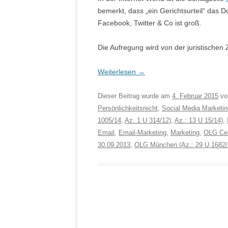
bemerkt, dass „ein Gerichtsurteil“ das D
Facebook, Twitter & Co ist groß.
Die Aufregung wird von der juristischen Zu
Weiterlesen
→
Dieser Beitrag wurde am
4. Februar 2015
v
Persönlichkeitsrecht
,
Social Media Marketin
1005/14
,
Az. 1 U 314/12)
,
Az.: 13 U 15/14)
,
Email
,
Email-Marketing
,
Marketing
,
OLG Cel
30.09.2013
,
OLG München (Az.: 29 U 1682/