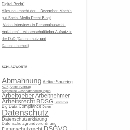
Digital Recht“
Alles neu macht der… Dezember. Mach’s
gut Social Media Recht Blog!
„Video-Interviews in Personalauswahl-
Verfahren“ – wissenschaftlicher Aufsatz in
der DuD (Datenschutz und
Datensicherheit)
SCHLAGWORTE
Abmahnung
Active Sourcing
AGB
Agenturvertrag
Allgemeine Geschäftsbedingungen
Arbeitgeber
Arbeitnehmer
Arbeitsrecht
BDSG
Bewerber
Compliance
Big Data
Daten
Datenschutz
Datenschutzerklärung
Datenschutzgrundverordnung
DSGVO
Datenschutzrecht