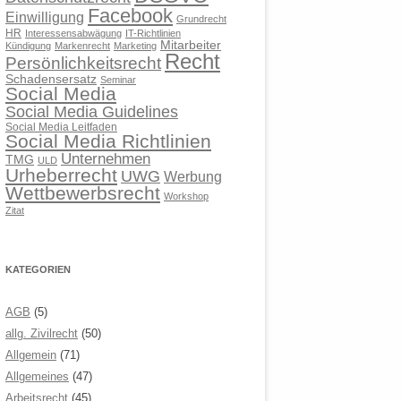
Facebook
Einwilligung
Grundrecht
HR
Interessensabwägung
IT-Richtlinien
Mitarbeiter
Kündigung
Markenrecht
Marketing
Recht
Persönlichkeitsrecht
Schadensersatz
Seminar
Social Media
Social Media Guidelines
Social Media Leitfaden
Social Media Richtlinien
Unternehmen
TMG
ULD
Urheberrecht
UWG
Werbung
Wettbewerbsrecht
Workshop
Zitat
KATEGORIEN
AGB
(5)
allg. Zivilrecht
(50)
Allgemein
(71)
Allgemeines
(47)
Arbeitsrecht
(45)