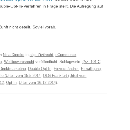
ouble-Opt-In-Verfahren in Frage stellt. Die Aufregung auf
nft nicht geteilt. Soviel vorab.
on
Nina Diercks
in
allg. Zivilrecht
,
eCommerce
,
g
,
Wettbewerbsrecht
veröffentlicht. Schlagworte:
(Az. 101 C
Direktmarketing
,
Double-Opt-In
,
Einverständnis
,
Einwilligung
,
le (Urteil vom 15.5.2014
,
OLG Frankfurt (Urteil vom
12
,
Opt-In
,
Urteil vom 16.12.2014)
.