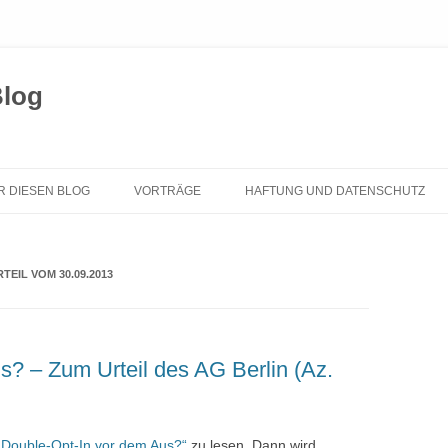
Blog
Zum
Inhalt
R DIESEN BLOG
VORTRÄGE
HAFTUNG UND DATENSCHUTZ
springen
EIL VOM 30.09.2013
s? – Zum Urteil des AG Berlin (Az.
„Double-Opt-In vor dem Aus?“
zu lesen. Dann wird