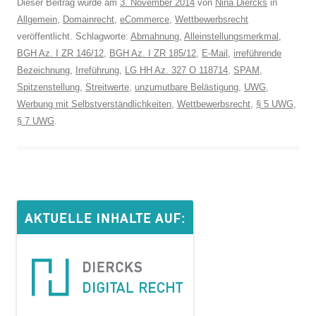
Dieser Beitrag wurde am
3. November 2014
von
Nina Diercks
in
Allgemein
,
Domainrecht
,
eCommerce
,
Wettbewerbsrecht
veröffentlicht. Schlagworte:
Abmahnung
,
Alleinstellungsmerkmal
,
BGH Az. I ZR 146/12
,
BGH Az. I ZR 185/12
,
E-Mail
,
irreführende
Bezeichnung
,
Irreführung
,
LG HH Az. 327 O 118714
,
SPAM
,
Spitzenstellung
,
Streitwerte
,
unzumutbare Belästigung
,
UWG
,
Werbung mit Selbstverständlichkeiten
,
Wettbewerbsrecht
,
§ 5 UWG
,
§ 7 UWG
.