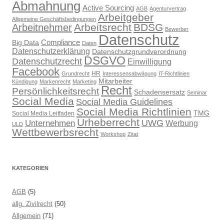
Abmahnung
Active Sourcing
AGB
Agenturvertrag
Arbeitgeber
Allgemeine Geschäftsbedingungen
Arbeitsrecht
BDSG
Arbeitnehmer
Bewerber
Datenschutz
Compliance
Big Data
Daten
Datenschutzerklärung
Datenschutzgrundverordnung
DSGVO
Datenschutzrecht
Einwilligung
Facebook
HR
Grundrecht
Interessensabwägung
IT-Richtlinien
Mitarbeiter
Kündigung
Markenrecht
Marketing
Recht
Persönlichkeitsrecht
Schadensersatz
Seminar
Social Media
Social Media Guidelines
Social Media Richtlinien
TMG
Social Media Leitfaden
Urheberrecht
UWG
Unternehmen
Werbung
ULD
Wettbewerbsrecht
Workshop
Zitat
KATEGORIEN
AGB
(5)
allg. Zivilrecht
(50)
Allgemein
(71)