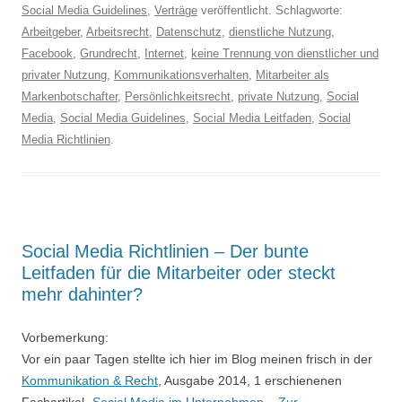
Social Media Guidelines
,
Verträge
veröffentlicht. Schlagworte:
Arbeitgeber
,
Arbeitsrecht
,
Datenschutz
,
dienstliche Nutzung
,
Facebook
,
Grundrecht
,
Internet
,
keine Trennung von dienstlicher und
privater Nutzung
,
Kommunikationsverhalten
,
Mitarbeiter als
Markenbotschafter
,
Persönlichkeitsrecht
,
private Nutzung
,
Social
Media
,
Social Media Guidelines
,
Social Media Leitfaden
,
Social
Media Richtlinien
.
Social Media Richtlinien – Der bunte
Leitfaden für die Mitarbeiter oder steckt
mehr dahinter?
Vorbemerkung:
Vor ein paar Tagen stellte ich hier im Blog meinen frisch in der
Kommunikation & Recht
, Ausgabe 2014, 1 erschienenen