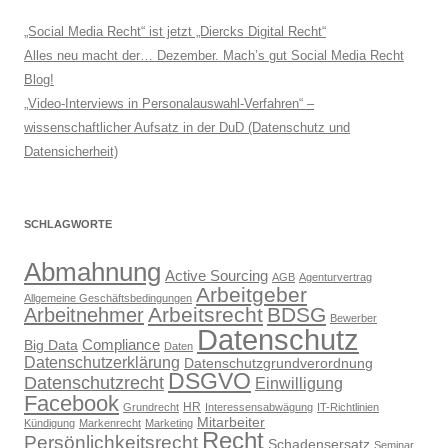
„Social Media Recht“ ist jetzt „Diercks Digital Recht“
Alles neu macht der… Dezember. Mach’s gut Social Media Recht
Blog!
„Video-Interviews in Personalauswahl-Verfahren“ –
wissenschaftlicher Aufsatz in der DuD (Datenschutz und
Datensicherheit)
SCHLAGWORTE
Abmahnung
Active Sourcing
AGB
Agenturvertrag
Arbeitgeber
Allgemeine Geschäftsbedingungen
Arbeitsrecht
BDSG
Arbeitnehmer
Bewerber
Datenschutz
Compliance
Big Data
Daten
Datenschutzerklärung
Datenschutzgrundverordnung
DSGVO
Datenschutzrecht
Einwilligung
Facebook
HR
Grundrecht
Interessensabwägung
IT-Richtlinien
Mitarbeiter
Kündigung
Markenrecht
Marketing
Recht
Persönlichkeitsrecht
Schadensersatz
Seminar