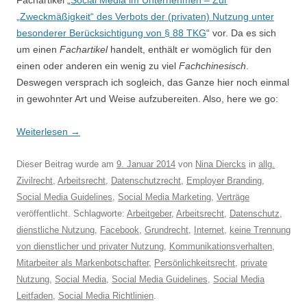
Fachartikel „
Social Media im Unternehmen – Zur
„Zweckmäßigkeit“ des Verbots der (privaten) Nutzung unter
besonderer Berücksichtigung von § 88 TKG
“ vor. Da es sich
um einen
Fachartikel
handelt, enthält er womöglich für den
einen oder anderen ein wenig zu viel
Fachchinesisch
.
Deswegen versprach ich sogleich, das Ganze hier noch einmal
in gewohnter Art und Weise aufzubereiten. Also, here we go:
Weiterlesen
→
Dieser Beitrag wurde am
9. Januar 2014
von
Nina Diercks
in
allg.
Zivilrecht
,
Arbeitsrecht
,
Datenschutzrecht
,
Employer Branding
,
Social Media Guidelines
,
Social Media Marketing
,
Verträge
veröffentlicht. Schlagworte:
Arbeitgeber
,
Arbeitsrecht
,
Datenschutz
,
dienstliche Nutzung
,
Facebook
,
Grundrecht
,
Internet
,
keine Trennung
von dienstlicher und privater Nutzung
,
Kommunikationsverhalten
,
Mitarbeiter als Markenbotschafter
,
Persönlichkeitsrecht
,
private
Nutzung
,
Social Media
,
Social Media Guidelines
,
Social Media
Leitfaden
,
Social Media Richtlinien
.