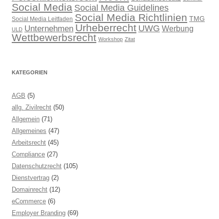
Social Media
Social Media Guidelines
Social Media Richtlinien
TMG
Social Media Leitfaden
Urheberrecht
UWG
Unternehmen
Werbung
ULD
Wettbewerbsrecht
Workshop
Zitat
KATEGORIEN
AGB
(5)
allg. Zivilrecht
(50)
Allgemein
(71)
Allgemeines
(47)
Arbeitsrecht
(45)
Compliance
(27)
Datenschutzrecht
(105)
Dienstvertrag
(2)
Domainrecht
(12)
eCommerce
(6)
Employer Branding
(69)