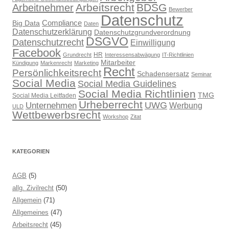
Arbeitsrecht
BDSG
Arbeitnehmer
Bewerber
Datenschutz
Compliance
Big Data
Daten
Datenschutzerklärung
Datenschutzgrundverordnung
DSGVO
Datenschutzrecht
Einwilligung
Facebook
HR
Grundrecht
Interessensabwägung
IT-Richtlinien
Mitarbeiter
Kündigung
Markenrecht
Marketing
Recht
Persönlichkeitsrecht
Schadensersatz
Seminar
Social Media
Social Media Guidelines
Social Media Richtlinien
TMG
Social Media Leitfaden
Urheberrecht
UWG
Unternehmen
Werbung
ULD
Wettbewerbsrecht
Workshop
Zitat
KATEGORIEN
AGB
(5)
allg. Zivilrecht
(50)
Allgemein
(71)
Allgemeines
(47)
Arbeitsrecht
(45)