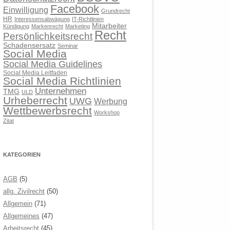
Facebook
Einwilligung
Grundrecht
HR
Interessensabwägung
IT-Richtlinien
Mitarbeiter
Kündigung
Markenrecht
Marketing
Recht
Persönlichkeitsrecht
Schadensersatz
Seminar
Social Media
Social Media Guidelines
Social Media Leitfaden
Social Media Richtlinien
Unternehmen
TMG
ULD
Urheberrecht
UWG
Werbung
Wettbewerbsrecht
Workshop
Zitat
KATEGORIEN
AGB
(5)
allg. Zivilrecht
(50)
Allgemein
(71)
Allgemeines
(47)
Arbeitsrecht
(45)