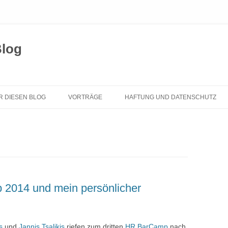
Blog
Zum
Inhalt
R DIESEN BLOG
VORTRÄGE
HAFTUNG UND DATENSCHUTZ
springen
2014 und mein persönlicher
s
und
Jannis Tsalikis
riefen zum dritten
HR BarCamp
nach