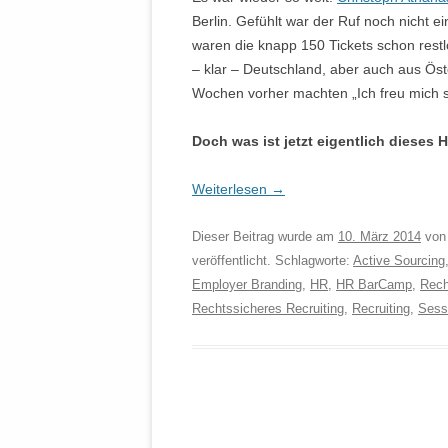
Berlin. Gefühlt war der Ruf noch nicht ei
waren die knapp 150 Tickets schon restl
– klar – Deutschland, aber auch aus Ös
Wochen vorher machten „Ich freu mich
Doch was ist jetzt eigentlich dieses
Weiterlesen
→
Dieser Beitrag wurde am
10. März 2014
vo
veröffentlicht. Schlagworte:
Active Sourcing
Employer Branding
,
HR
,
HR BarCamp
,
Rech
Rechtssicheres Recruiting
,
Recruiting
,
Sess