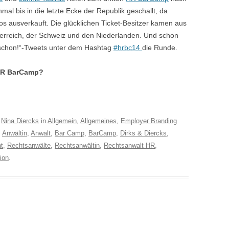
nmal bis in die letzte Ecke der Republik geschallt, da
os ausverkauft. Die glücklichen Ticket-Besitzer kamen aus
terreich, der Schweiz und den Niederlanden. Und schon
 schon!“-Tweets unter dem Hashtag
#hrbc14
die Runde.
 HR BarCamp?
n
Nina Diercks
in
Allgemein
,
Allgemeines
,
Employer Branding
,
Anwältin
,
Anwalt
,
Bar Camp
,
BarCamp
,
Dirks & Diercks
,
t
,
Rechtsanwälte
,
Rechtsanwältin
,
Rechtsanwalt HR
,
ion
.