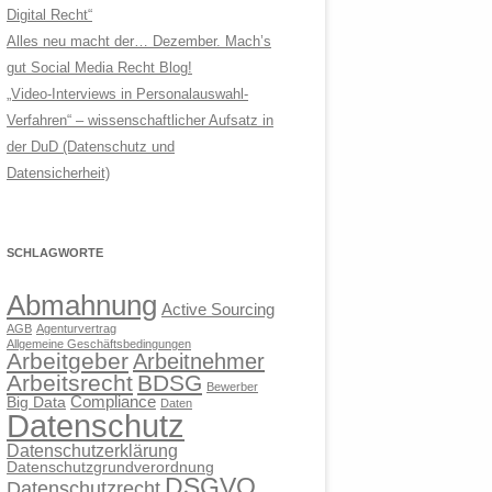
Digital Recht“
Alles neu macht der… Dezember. Mach’s
gut Social Media Recht Blog!
„Video-Interviews in Personalauswahl-
Verfahren“ – wissenschaftlicher Aufsatz in
der DuD (Datenschutz und
Datensicherheit)
SCHLAGWORTE
Abmahnung
Active Sourcing
AGB
Agenturvertrag
Allgemeine Geschäftsbedingungen
Arbeitgeber
Arbeitnehmer
Arbeitsrecht
BDSG
Bewerber
Compliance
Big Data
Daten
Datenschutz
Datenschutzerklärung
Datenschutzgrundverordnung
DSGVO
Datenschutzrecht