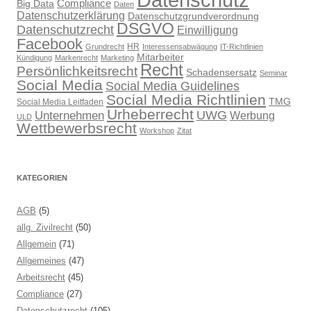
Compliance
Big Data
Daten
Datenschutzerklärung
Datenschutzgrundverordnung
DSGVO
Datenschutzrecht
Einwilligung
Facebook
HR
Grundrecht
Interessensabwägung
IT-Richtlinien
Mitarbeiter
Kündigung
Markenrecht
Marketing
Recht
Persönlichkeitsrecht
Schadensersatz
Seminar
Social Media
Social Media Guidelines
Social Media Richtlinien
TMG
Social Media Leitfaden
Urheberrecht
UWG
Unternehmen
Werbung
ULD
Wettbewerbsrecht
Workshop
Zitat
KATEGORIEN
AGB
(5)
allg. Zivilrecht
(50)
Allgemein
(71)
Allgemeines
(47)
Arbeitsrecht
(45)
Compliance
(27)
Datenschutzrecht
(105)