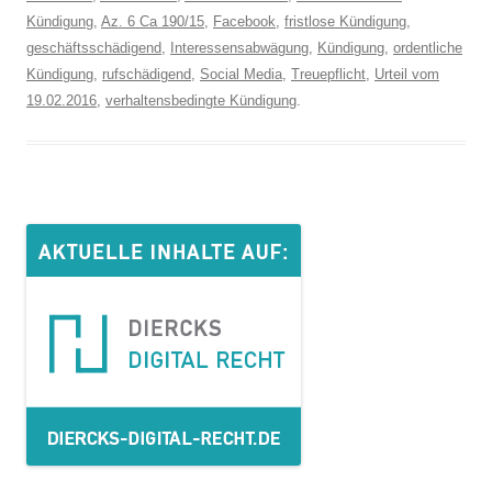
Kündigung
,
Az. 6 Ca 190/15
,
Facebook
,
fristlose Kündigung
,
geschäftsschädigend
,
Interessensabwägung
,
Kündigung
,
ordentliche
Kündigung
,
rufschädigend
,
Social Media
,
Treuepflicht
,
Urteil vom
19.02.2016
,
verhaltensbedingte Kündigung
.