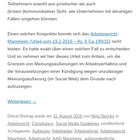
Teilnehmern sowohl aus juristischer als auch
(krisen-)kommunikativer Sicht, wie Unternehmen mit derartigen
Fällen umgehen könnten.
Einen solchen Konjunktiv konnte sich das
Arbeitsgericht
Mannheim (Urteil vom 19.2.2016 – Az. 6 Ca 190/15
) nicht
leisten. Es hatte exakt über einen solchen Fall zu entscheiden.
Und so nehmen wir hier dieses Urteil zum
Anlass, um die
Grenzen von Meinungsäußerungen im Arbeitsverhältnis und
die Voraussetzungen einer Kündigung wegen unzulässiger
Meinungsäußerung (im Social Web) dem Grunde nach
aufzuzeigen.
Weiterlesen
→
Dieser Beitrag wurde am
11. August 2016
von
Nina Diercks
in
Arbeitsrecht
,
Compliance
,
Social Media Guidelines
veröffentlicht.
Schlagworte:
Äußerung
,
Arbeitgeber
,
Arbeitnehmer
,
Arbeitsgericht
Mannheim
,
Arbeitsrecht
,
ArbG Mannheim
,
außerordentliche