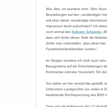
Aha. Also, ich wundere mich. Sehr. Auch 
Beurteilungen auf den „verständigen Int
soll eben dieser verständige Internetnut
Impressum leicht aufzufinden? Ich ziti
noch einmal den
Kollegen Schwenke
„
Mi
dass sich hinter dieser Seite die Anbie
dürfte man unterstellen, dass diese hie
Facebookseitenbetreiber suchen
.“
Im Übrigen wundere ich mich auch sehr,
Bezugnahme auf die Entscheidungen des 
Kommentar-Literatur heranzieht. Ein d
Von daher sei hier einmal klar gestellt,
Urteil
eines
Landgerichts von vielen in D
bestehende Rechtsprechung des BGH nich
Dass sich die Auffassung des LG Aschaff