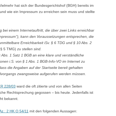
Vielmehr hat sich der Bundesgerichtshof (BGH) bereits im
 und wie ein Impressum zu erreichen sein muss und stellte
bei einem Internetauftritt, die über zwei Links erreichbar
 „Impressum“), kann den Voraussetzungen entsprechen, die
unmittelbare Erreichbarkeit iSv. § 6 TDG und § 10 Abs. 2
t § 5 TMG)
zu stellen sind.
Abs. 1 Satz 1 BGB an eine klare und verständliche
onen i.S. von § 1 Abs. 1 BGB-Info-VO im Internet zu
 dass die Angaben auf der Startseite bereit gehalten
ellvorgangs zwangsweise aufgerufen werden müssen.
 ZR 228/03
ward die oft zitierte und von allen Seiten
liche Rechtsprechung gegossen – bis heute. Jedenfalls ist
cht bekannt.
Az.: 2 HK O 54/11
mit den folgenden Aussagen: