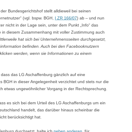
der Bundesgerichtshof stellt alldieweil bei seinen
ernetnutzer“ (vgl. bspw. BGH,
I ZR 166/07
) ab – und nun
zer nicht in der Lage sein, unter dem Punkt „Info“ das
ere in diesem Zusammenhang mit voller Zustimmung auch
ttlerweile hat sich bei Unternehmensseiten durchgesetzt,
terinformation befinden. Auch bei den Facebooknutzern
r klicken werden, wenn sie Informationen zu einem
 dass das LG Aschaffenburg gänzlich auf eine
BGH in dieser Angelegenheit verzichtet und stets nur die
och etwas ungewöhnlicher Vorgang in der Rechtsprechung.
 dass es sich bei dem Urteil des LG Aschaffenburgs um ein
eutschland handelt, das darüber hinaus scheinbar die
t berücksichtigt hat.
enburg durchsetzt, halte ich
neben anderen
für