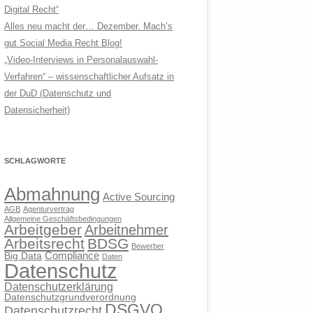
Digital Recht“
Alles neu macht der… Dezember. Mach’s
gut Social Media Recht Blog!
„Video-Interviews in Personalauswahl-
Verfahren“ – wissenschaftlicher Aufsatz in
der DuD (Datenschutz und
Datensicherheit)
SCHLAGWORTE
Abmahnung
Active Sourcing
AGB
Agenturvertrag
Allgemeine Geschäftsbedingungen
Arbeitgeber
Arbeitnehmer
Arbeitsrecht
BDSG
Bewerber
Compliance
Big Data
Daten
Datenschutz
Datenschutzerklärung
Datenschutzgrundverordnung
DSGVO
Datenschutzrecht