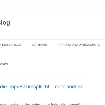
Blog
Zum
Inhalt
R DIESEN BLOG
VORTRÄGE
HAFTUNG UND DATENSCHUTZ
springen
IONEN
die Impressumspflicht – oder anders:
ressumspflicht miteinander zu tun haben? Nun ungefähr