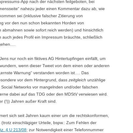
mpressums-App nach der nächsten feilgeboten, bei
mensseite“ nahezu jeder einen Kommentar dazu ab, wie
ommen sei (inklusive falscher Zitierung von
ng vor den nun schon bekannten Horden von
n abmahnen sowie sofort reich werden) und hinsichtlich
 auch jedes Profil ein Impressum bräuchte, schließlich
gehen….
Jens nur noch ein fiktives AG Hintertupfingen einfällt, um
 wundern, wenn dieser Tweet von dem einen oder anderen
s „ernste Warnung“ verstanden worden ist…. Das
esondere vor dem Hintergrund, dass
zeitgleich
unzählige
 Social Networks vor mangelnden und/oder falschen
gerne dabei auf das TDG oder den MDStV verwiesen wird.
er (!)) Jahren außer Kraft sind.
ert sich seit Jahren kaum einer um die rechtskonformen,
(trotz einschlägiger Urteile, bspw.: Zum Fehlen der
. 4 U 213/08
; zur Notwendigkeit einer Telefonnummer