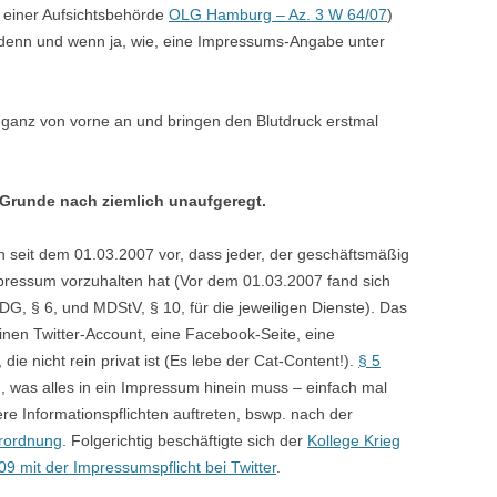
 einer Aufsichtsbehörde
OLG Hamburg – Az. 3 W 64/07
)
 denn und wenn ja, wie, eine Impressums-Angabe unter
 ganz von vorne an und bringen den Blutdruck erstmal
m Grunde nach ziemlich unaufgeregt.
 seit dem 01.03.2007 vor, dass jeder, der geschäftsmäßig
mpressum vorzuhalten hat (Vor dem 01.03.2007 fand sich
, § 6, und MDStV, § 10, für die jeweiligen Dienste). Das
 einen Twitter-Account, eine Facebook-Seite, eine
die nicht rein privat ist (Es lebe der Cat-Content!).
§ 5
, was alles in ein Impressum hinein muss – einfach mal
e Informationspflichten auftreten, bswp. nach der
erordnung
. Folgerichtig beschäftigte sich der
Kollege Krieg
9 mit der Impressumspflicht bei Twitter
.