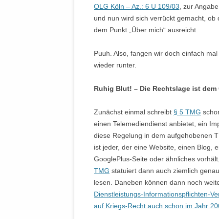
OLG Köln – Az.: 6 U 109/03
, zur Angabe
und nun wird sich verrückt gemacht, ob
dem Punkt „Über mich“ ausreicht.
Puuh. Also, fangen wir doch einfach mal
wieder runter.
Ruhig Blut! – Die Rechtslage ist de
Zunächst einmal schreibt
§ 5 TMG
schon
einen Telemediendienst anbietet, ein I
diese Regelung in dem aufgehobenen TDG
ist jeder, der eine Website, einen Blog,
GooglePlus-Seite oder ähnliches vorhält, 
TMG
statuiert dann auch ziemlich genau
lesen. Daneben können dann noch weiter
Dienstleistungs-Informationspflichten-V
auf Kriegs-Recht auch schon im Jahr 200