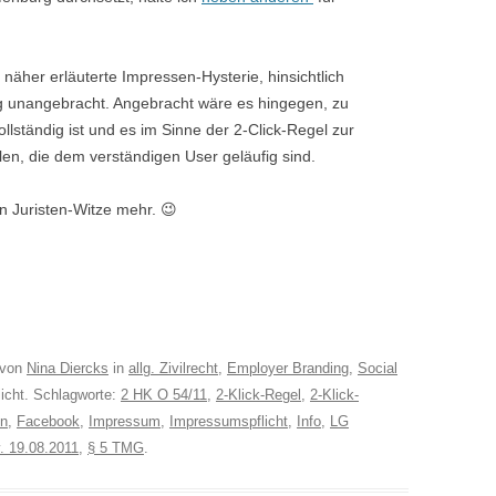
 näher erläuterte Impressen-Hysterie, hinsichtlich
 unangebracht. Angebracht wäre es hingegen, zu
lständig ist und es im Sinne der 2-Click-Regel zur
len, die dem verständigen User geläufig sind.
 Juristen-Witze mehr. 😉
von
Nina Diercks
in
allg. Zivilrecht
,
Employer Branding
,
Social
licht. Schlagworte:
2 HK O 54/11
,
2-Klick-Regel
,
2-Klick-
en
,
Facebook
,
Impressum
,
Impressumspflicht
,
Info
,
LG
v. 19.08.2011
,
§ 5 TMG
.