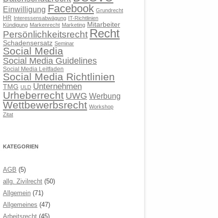
Facebook
Einwilligung
Grundrecht
HR
Interessensabwägung
IT-Richtlinien
Mitarbeiter
Kündigung
Markenrecht
Marketing
Recht
Persönlichkeitsrecht
Schadensersatz
Seminar
Social Media
Social Media Guidelines
Social Media Leitfaden
Social Media Richtlinien
Unternehmen
TMG
ULD
Urheberrecht
UWG
Werbung
Wettbewerbsrecht
Workshop
Zitat
KATEGORIEN
AGB
(5)
allg. Zivilrecht
(50)
Allgemein
(71)
Allgemeines
(47)
Arbeitsrecht
(45)