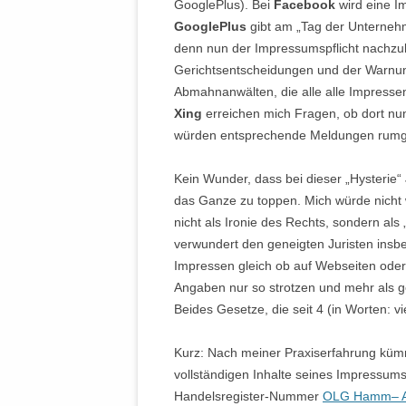
GooglePlus). Bei
Facebook
wird eine I
GooglePlus
gibt am „Tag der Unterneh
denn nun der Impressumspflicht nachzuk
Gerichtsentscheidungen und der Warnu
Abmahnanwälten, die alle alle Impresse
Xing
erreichen mich Fragen, ob dort nun
würden entsprechende Meldungen rum
Kein Wunder, dass bei dieser „Hysterie“ 
das Ganze zu toppen. Mich würde nicht
nicht als Ironie des Rechts, sondern al
verwundert den geneigten Juristen insb
Impressen gleich ob auf Webseiten oder
Angaben nur so strotzen und mehr als 
Beides Gesetze, die seit 4 (in Worten: vi
Kurz: Nach meiner Praxiserfahrung kümm
vollständigen Inhalte seines Impressums 
Handelsregister-Nummer
OLG Hamm– Az