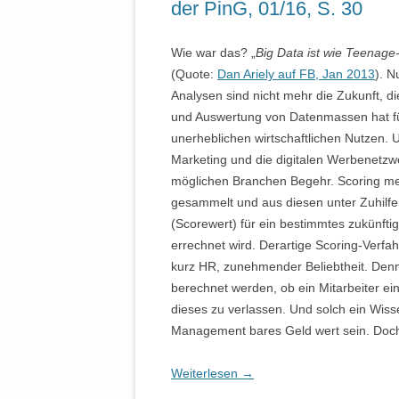
der PinG, 01/16, S. 30
Wie war das? „
Big Data ist wie Teenage-
(Quote:
Dan Ariely auf FB, Jan 2013
). N
Analysen sind nicht mehr die Zukunft, di
und Auswertung von Datenmassen hat für
unerheblichen wirtschaftlichen Nutzen. U
Marketing und die digitalen Werbenetzwe
möglichen Branchen Begehr. Scoring me
gesammelt und aus diesen unter Zuhilfe
(Scorewert) für ein bestimmtes zukünftig
errechnet wird. Derartige Scoring-Verf
kurz HR, zunehmender Beliebtheit. Den
berechnet werden, ob ein Mitarbeiter e
dieses zu verlassen. Und solch ein Wis
Management bares Geld wert sein. Doch
Weiterlesen
→