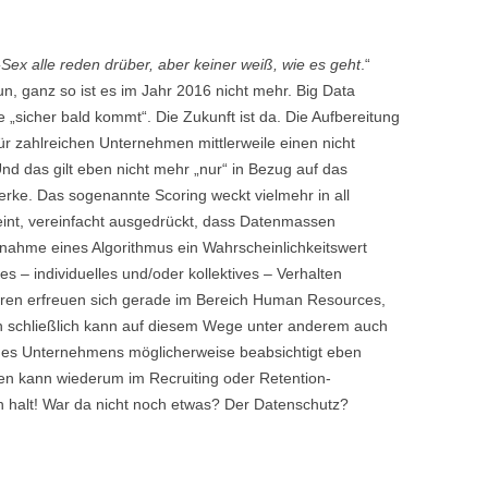
Sex alle reden drüber, aber keiner weiß, wie es geht
.“
un, ganz so ist es im Jahr 2016 nicht mehr. Big Data
e „sicher bald kommt“. Die Zukunft ist da. Die Aufbereitung
 zahlreichen Unternehmen mittlerweile einen nicht
nd das gilt eben nicht mehr „nur“ in Bezug auf das
rke. Das sogenannte Scoring weckt vielmehr in all
int, vereinfacht ausgedrückt, dass Datenmassen
nahme eines Algorithmus ein Wahrscheinlichkeitswert
es – individuelles und/oder kollektives – Verhalten
ahren erfreuen sich gerade im Bereich Human Resources,
n schließlich kann auf diesem Wege unter anderem auch
ines Unternehmens möglicherweise beabsichtigt eben
sen kann wiederum im Recruiting oder Retention-
 halt! War da nicht noch etwas? Der Datenschutz?