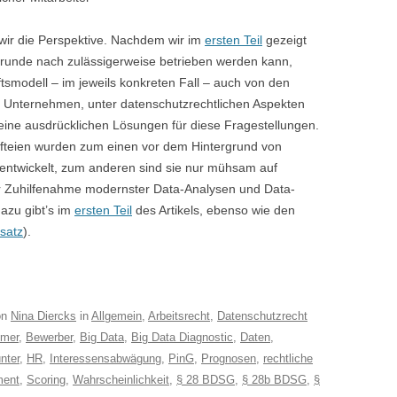
n wir die Perspektive. Nachdem wir im
ersten Teil
gezeigt
runde nach zulässigerweise betrieben werden kann,
smodell – im jeweils konkreten Fall – auch von den
 Unternehmen, unter datenschutzrechtlichen Aspekten
eine ausdrücklichen Lösungen für diese Fragestellungen.
teien wurden zum einen vor dem Hintergrund von
entwickelt, zum anderen sind sie nur mühsam auf
er Zuhilfenahme modernster Data-Analysen und Data-
azu gibt’s im
ersten Teil
des Artikels, ebenso wie den
satz
).
on
Nina Diercks
in
Allgemein
,
Arbeitsrecht
,
Datenschutzrecht
hmer
,
Bewerber
,
Big Data
,
Big Data Diagnostic
,
Daten
,
nter
,
HR
,
Interessensabwägung
,
PinG
,
Prognosen
,
rechtliche
ment
,
Scoring
,
Wahrscheinlichkeit
,
§ 28 BDSG
,
§ 28b BDSG
,
§