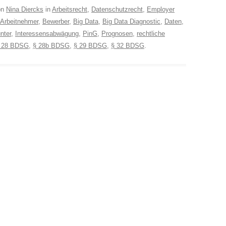
on
Nina Diercks
in
Arbeitsrecht
,
Datenschutzrecht
,
Employer
Arbeitnehmer
,
Bewerber
,
Big Data
,
Big Data Diagnostic
,
Daten
,
nter
,
Interessensabwägung
,
PinG
,
Prognosen
,
rechtliche
 28 BDSG
,
§ 28b BDSG
,
§ 29 BDSG
,
§ 32 BDSG
.