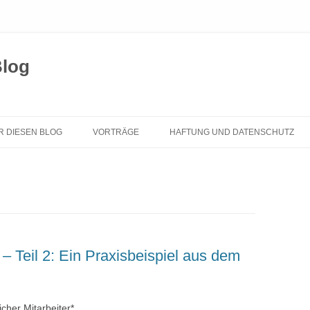
Blog
Zum
Inhalt
R DIESEN BLOG
VORTRÄGE
HAFTUNG UND DATENSCHUTZ
springen
– Teil 2: Ein Praxisbeispiel aus dem
icher Mitarbeiter*