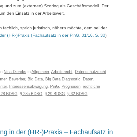
g und zum (externen) Scoring als Geschäftsmodell. Der
um den Einsatz in der Arbeitswelt.
fachlich, sprich juristisch, nähern möchte, dem sei der
der (HR-)Praxis (Fachaufsatz in der PinG, 01/16, S. 30
)
on
Nina Diercks
in
Allgemein
,
Arbeitsrecht
,
Datenschutzrecht
hmer
,
Bewerber
,
Big Data
,
Big Data Diagnostic
,
Daten
,
nter
,
Interessensabwägung
,
PinG
,
Prognosen
,
rechtliche
 28 BDSG
,
§ 28b BDSG
,
§ 29 BDSG
,
§ 32 BDSG
.
ng in der (HR-)Praxis – Fachaufsatz in