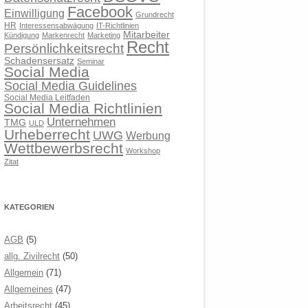
Facebook
Einwilligung
Grundrecht
HR
Interessensabwägung
IT-Richtlinien
Mitarbeiter
Kündigung
Markenrecht
Marketing
Recht
Persönlichkeitsrecht
Schadensersatz
Seminar
Social Media
Social Media Guidelines
Social Media Leitfaden
Social Media Richtlinien
Unternehmen
TMG
ULD
Urheberrecht
UWG
Werbung
Wettbewerbsrecht
Workshop
Zitat
KATEGORIEN
AGB
(5)
allg. Zivilrecht
(50)
Allgemein
(71)
Allgemeines
(47)
Arbeitsrecht
(45)