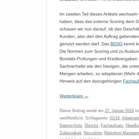
Im zweiten Teil dieses Artikels wechsel
haben, dass das externe Scoring dem G
schauen wir nun darauf, ob das Geschäft
Kunden, also den den Auftrag gebenden
genutzt werden darf. Das
BDSG
kennt k
Die Normen zum Scoring und zu Auskunf
Bonitäts-Prüfungen und Kreditvergaben 
Sachverhalte wie den hiesigen, die unt
Mengen arbeiten, zu adaptieren (Mehr d
Hinweis auf den dazugehörigen
Fachauf
Weiterlesen
→
Dieser Beitrag wurde am
27. Januar 2016
v
veröffentlicht. Schlagworte:
01/16
,
Arbeitne
Datenschutz
,
Diercks
,
Fachaufsatz
,
Headhu
Zulässigkeit
,
Recruiting
,
Retention Manage