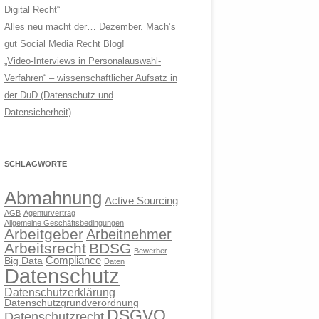
Digital Recht“
Alles neu macht der… Dezember. Mach’s
gut Social Media Recht Blog!
„Video-Interviews in Personalauswahl-
Verfahren“ – wissenschaftlicher Aufsatz in
der DuD (Datenschutz und
Datensicherheit)
SCHLAGWORTE
Abmahnung
Active Sourcing
AGB
Agenturvertrag
Allgemeine Geschäftsbedingungen
Arbeitgeber
Arbeitnehmer
Arbeitsrecht
BDSG
Bewerber
Compliance
Big Data
Daten
Datenschutz
Datenschutzerklärung
Datenschutzgrundverordnung
DSGVO
Datenschutzrecht