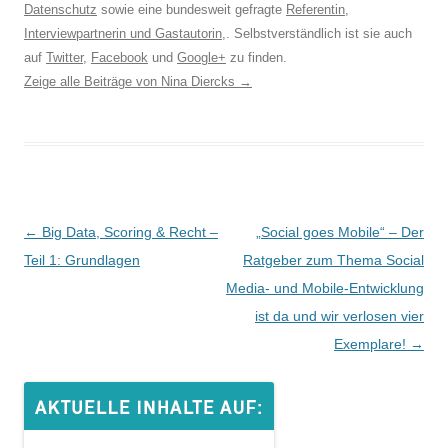
Datenschutz
sowie eine bundesweit gefragte
Referentin
,
Interviewpartnerin und Gastautorin
,. Selbstverständlich ist sie auch
auf
Twitter
,
Facebook
und
Google+
zu finden.
Zeige alle Beiträge von Nina Diercks
→
Beitrags-
←
Big Data, Scoring & Recht –
„Social goes Mobile“ – Der
Navigation
Teil 1: Grundlagen
Ratgeber zum Thema Social
Media- und Mobile-Entwicklung
ist da und wir verlosen vier
Exemplare!
→