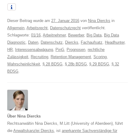
Dieser Beitrag wurde am
27. Januar 2016
von
Nina Diercks
in
Allgemein
,
Arbeitsrecht
,
Datenschutzrecht
veröffentlicht.
Schlagworte:
01/16
,
Arbeitnehmer
,
Bewerber
,
Big Data
,
Big Data
Diagnostic
,
Daten
,
Datenschutz
,
Diercks
,
Fachaufsatz
,
Headhunter
,
HR
,
Interessensabwägung
,
PinG
,
Prognosen
,
rechtliche
Zulässigkeit
,
Recruiting
,
Retention Management
,
Scoring
,
Wahrscheinlichkeit
,
§ 28 BDSG
,
§ 28b BDSG
,
§ 29 BDSG
,
§ 32
BDSG
.
Über Nina Diercks
Rechtsanwältin Nina Diercks, M.Litt (University of Aberdeen), führt
die
Anwaltskanzlei Diercks
, ist
anerkannte Sachverständige für