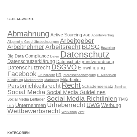
SCHLAGWORTE
Abmahnung
Active Sourcing
AGB
Agenturvertrag
Arbeitgeber
Allgemeine Geschäftsbedingungen
Arbeitsrecht
BDSG
Arbeitnehmer
Bewerber
Datenschutz
Compliance
Big Data
Daten
Datenschutzerklärung
Datenschutzgrundverordnung
DSGVO
Datenschutzrecht
Einwilligung
Facebook
HR
Grundrecht
Interessensabwägung
IT-Richtlinien
Mitarbeiter
Kündigung
Markenrecht
Marketing
Recht
Persönlichkeitsrecht
Schadensersatz
Seminar
Social Media
Social Media Guidelines
Social Media Richtlinien
TMG
Social Media Leitfaden
Urheberrecht
UWG
Unternehmen
Werbung
ULD
Wettbewerbsrecht
Workshop
Zitat
KATEGORIEN