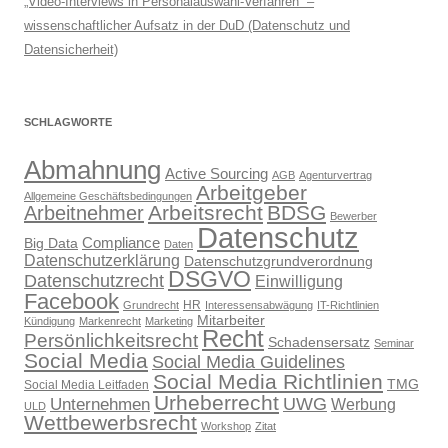
„Video-Interviews in Personalauswahl-Verfahren“ –
wissenschaftlicher Aufsatz in der DuD (Datenschutz und
Datensicherheit)
SCHLAGWORTE
Abmahnung
Active Sourcing
AGB
Agenturvertrag
Arbeitgeber
Allgemeine Geschäftsbedingungen
Arbeitsrecht
BDSG
Arbeitnehmer
Bewerber
Datenschutz
Compliance
Big Data
Daten
Datenschutzerklärung
Datenschutzgrundverordnung
DSGVO
Datenschutzrecht
Einwilligung
Facebook
HR
Grundrecht
Interessensabwägung
IT-Richtlinien
Mitarbeiter
Kündigung
Markenrecht
Marketing
Recht
Persönlichkeitsrecht
Schadensersatz
Seminar
Social Media
Social Media Guidelines
Social Media Richtlinien
TMG
Social Media Leitfaden
Urheberrecht
UWG
Unternehmen
Werbung
ULD
Wettbewerbsrecht
Workshop
Zitat