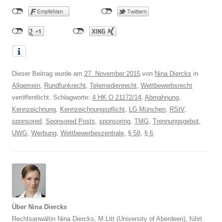
Dieser Beitrag wurde am
27. November 2015
von
Nina Diercks
in
Allgemein
,
Rundfunkrecht
,
Telemedienrecht
,
Wettbewerbsrecht
veröffentlicht. Schlagworte:
4 HK O 21172/14
,
Abmahnung
,
Kennzeichnung
,
Kennzeichnungspflicht
,
LG München
,
RStV
,
sponsored
,
Sponsored Posts
,
sponsoring
,
TMG
,
Trennungsgebot
,
UWG
,
Werbung
,
Wettbewerbeszentrale
,
§ 58
,
§ 6
.
Über Nina Diercks
Rechtsanwältin Nina Diercks, M.Litt (University of Aberdeen), führt