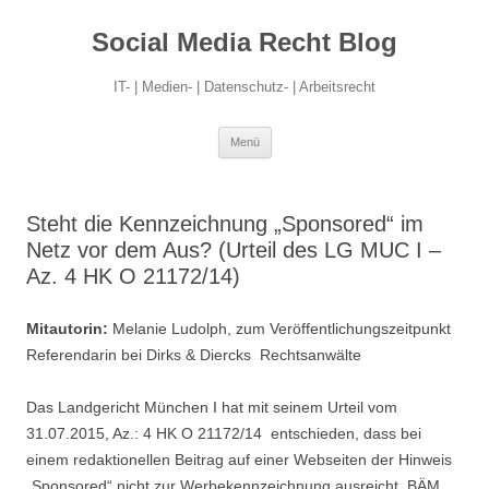
Social Media Recht Blog
IT- | Medien- | Datenschutz- | Arbeitsrecht
Zum
Menü
Inhalt
springen
Steht die Kennzeichnung „Sponsored“ im
Netz vor dem Aus? (Urteil des LG MUC I –
Az. 4 HK O 21172/14)
Mitautorin:
Melanie Ludolph, zum Veröffentlichungszeitpunkt
Referendarin bei Dirks & Diercks Rechtsanwälte
Das Landgericht München I hat mit seinem Urteil vom
31.07.2015, Az.: 4 HK O 21172/14 entschieden, dass bei
einem redaktionellen Beitrag auf einer Webseiten der Hinweis
„Sponsored“ nicht zur Werbekennzeichnung ausreicht. BÄM.