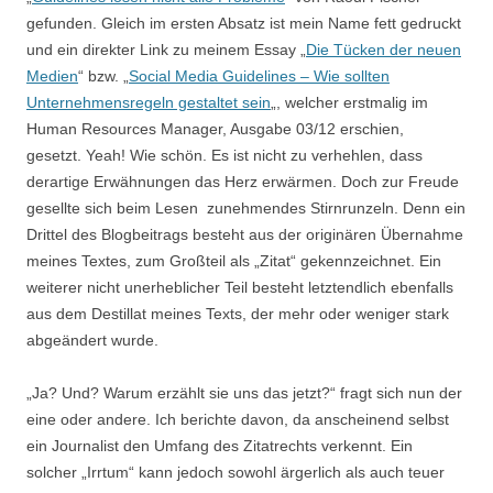
gefunden. Gleich im ersten Absatz ist mein Name fett gedruckt
und ein direkter Link zu meinem Essay „
Die Tücken der neuen
Medien
“ bzw. „
Social Media Guidelines – Wie sollten
Unternehmensregeln gestaltet sein
„, welcher erstmalig im
Human Resources Manager, Ausgabe 03/12 erschien,
gesetzt. Yeah! Wie schön. Es ist nicht zu verhehlen, dass
derartige Erwähnungen das Herz erwärmen. Doch zur Freude
gesellte sich beim Lesen zunehmendes Stirnrunzeln. Denn ein
Drittel des Blogbeitrags besteht aus der originären Übernahme
meines Textes, zum Großteil als „Zitat“ gekennzeichnet. Ein
weiterer nicht unerheblicher Teil besteht letztendlich ebenfalls
aus dem Destillat meines Texts, der mehr oder weniger stark
abgeändert wurde.
„Ja? Und? Warum erzählt sie uns das jetzt?“ fragt sich nun der
eine oder andere. Ich berichte davon, da anscheinend selbst
ein Journalist den Umfang des Zitatrechts verkennt. Ein
solcher „Irrtum“ kann jedoch sowohl ärgerlich als auch teuer