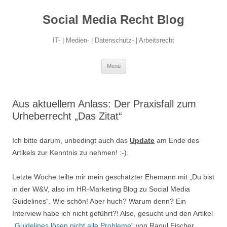
Social Media Recht Blog
IT- | Medien- | Datenschutz- | Arbeitsrecht
Zum
Menü
Inhalt
springen
Aus aktuellem Anlass: Der Praxisfall zum
Urheberrecht „Das Zitat“
Ich bitte darum, unbedingt auch das
Update
am Ende des
Artikels zur Kenntnis zu nehmen! :-).
Letzte Woche teilte mir mein geschätzter Ehemann mit „Du bist
in der W&V, also im HR-Marketing Blog zu Social Media
Guidelines“. Wie schön! Aber huch? Warum denn? Ein
Interview habe ich nicht geführt?! Also, gesucht und den Artikel
„
Guidelines lösen nicht alle Probleme
“ von Raoul Fischer