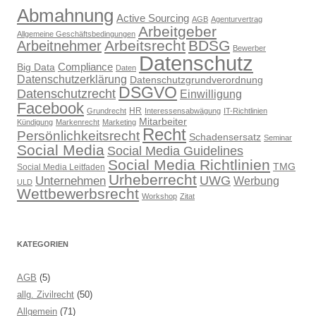
Abmahnung
Active Sourcing
AGB
Agenturvertrag
Arbeitgeber
Allgemeine Geschäftsbedingungen
Arbeitsrecht
BDSG
Arbeitnehmer
Bewerber
Datenschutz
Compliance
Big Data
Daten
Datenschutzerklärung
Datenschutzgrundverordnung
DSGVO
Datenschutzrecht
Einwilligung
Facebook
HR
Grundrecht
Interessensabwägung
IT-Richtlinien
Mitarbeiter
Kündigung
Markenrecht
Marketing
Recht
Persönlichkeitsrecht
Schadensersatz
Seminar
Social Media
Social Media Guidelines
Social Media Richtlinien
TMG
Social Media Leitfaden
Urheberrecht
UWG
Unternehmen
Werbung
ULD
Wettbewerbsrecht
Workshop
Zitat
KATEGORIEN
AGB
(5)
allg. Zivilrecht
(50)
Allgemein
(71)