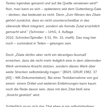
Textes irgendwo genannt und auf die Quelle verwiesen wird?
Nun, man kann es sich – spätestens seit dem Guttenberg-Gate
– denken, das bedeutet es nicht. Denn „
Zum Wesen des Zitats
gehört zunächst, dass es nicht ununterscheidbar in das
zitierende Werk integriert, sondern als fremde Zutat ersichtlich
gemacht wird
.“ (Schricker – UrhG, 4. Auflage
2010,
Schricker/Spindler
, § 51, Rn. 15, mwN). Das mag hier
noch – zumindest in Teilen – gelungen sein.
Doch „
Zitate dürfen aber nicht ein derartiges Ausmaß
erreichen, dass die nicht mehr lediglich eine in dem zitierenden
Werk vertretene Ansicht stützen, sondern dieses Werk über
weite Strecken selbstständig tragen.
“ (BGH, GRUR 1982, 37
[40] – WK-Dokumentation). Bei einer Textübernahme von gut
einem einem Drittel und weiteren Entlehnungen kann kaum
noch die Rede davon sein, dass mit dem Zitat bloß eine
„Ansicht gestützt“ wird.
Schließlich muss sich das Zitat eben in ein selbstständiges