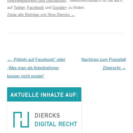
Interviewpartnerin und Gastautorin
,. Selbstverständlich ist sie auch
auf
Twitter
,
Facebook
und
Google+
zu finden.
Zeige alle Beiträge von Nina Diercks
→
Beitrags-
←
„Pöbeln auf Facebook“ oder
Nachtrag zum Praxisfall
Navigation
„Was man als Arbeitnehmer
Zitatrecht
→
besser nicht postet“