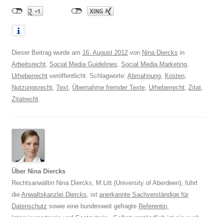
Dieser Beitrag wurde am
16. August 2012
von
Nina Diercks
in
Arbeitsrecht
,
Social Media Guidelines
,
Social Media Marketing
,
Urheberrecht
veröffentlicht. Schlagworte:
Abmahnung
,
Kosten
,
Nutzungsrecht
,
Text
,
Übernahme fremder Texte
,
Urheberrecht
,
Zitat
,
Zitatrecht
.
Über Nina Diercks
Rechtsanwältin Nina Diercks, M.Litt (University of Aberdeen), führt
die
Anwaltskanzlei Diercks
, ist
anerkannte Sachverständige für
Datenschutz
sowie eine bundesweit gefragte
Referentin
,