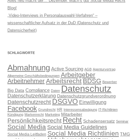
Alles neu macht der… Dezember. Mach’s gut Social Media Recht
Blog!
„Video-Interviews in Personalauswahl-Verfahren“ –
wissenschaftlicher Aufsatz in der DuD (Datenschutz und
Datensicherheit)
SCHLAGWORTE
Abmahnung
Active Sourcing
AGB
Agenturvertrag
Arbeitgeber
Allgemeine Geschäftsbedingungen
Arbeitsrecht
BDSG
Arbeitnehmer
Bewerber
Datenschutz
Compliance
Big Data
Daten
Datenschutzerklärung
Datenschutzgrundverordnung
DSGVO
Datenschutzrecht
Einwilligung
Facebook
HR
Grundrecht
Interessensabwägung
IT-Richtlinien
Mitarbeiter
Kündigung
Markenrecht
Marketing
Recht
Persönlichkeitsrecht
Schadensersatz
Seminar
Social Media
Social Media Guidelines
Social Media Richtlinien
TMG
Social Media Leitfaden